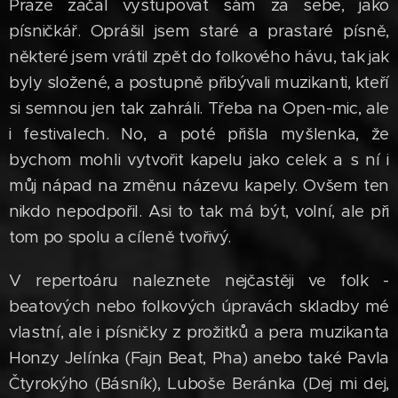
Praze začal vystupovat sám za sebe, jako
písničkář. Oprášil jsem staré a prastaré písně,
některé jsem vrátil zpět do folkového hávu, tak jak
byly složené, a postupně přibývali muzikanti, kteří
si semnou jen tak zahráli. Třeba na Open-mic, ale
i festivalech. No, a poté přišla myšlenka, že
bychom mohli vytvořit kapelu jako celek a s ní i
můj nápad na změnu názevu kapely. Ovšem ten
nikdo nepodpořil. Asi to tak má být, volní, ale při
tom po spolu a cíleně tvořivý.
V repertoáru naleznete nejčastěji ve folk -
beatových nebo folkových úpravách skladby mé
vlastní, ale i písničky z prožitků a pera muzikanta
Honzy Jelínka (Fajn Beat, Pha) anebo také Pavla
Čtyrokýho (Básník), Luboše Beránka (Dej mi dej,