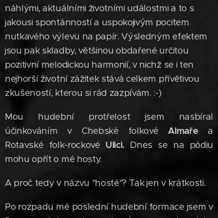
náhlými, aktuálními životními událostmi a to s
jakousi spontánností a uspokojivým pocitem
nutkavého výlevu na papír. Výsledným efektem
jsou pak skladby, většinou obdařené určitou
pozitivní melodickou harmonií, v nichž se i ten
nejhorší životní zážitek stává celkem přívětivou
zkušeností, kterou si rád zazpívám. :-)
Mou hudební protřelost jsem nasbíral
účinkováním v Chebské folkové
Almaře
a
Rotavské folk-rockové
Ulici.
Dnes se na pódiu
mohu opřít o mé hosty.
A proč tedy v názvu "hosté"? Tak jen v krátkosti.
Po rozpadu mé poslední hudební formace jsem v