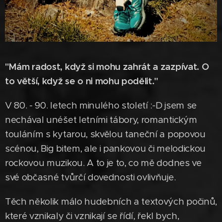
"Mám radost, když si mohu zahrát a zazpívat. O
to větší, když se o ni mohu podělit."
V 80. - 90. letech minulého století :-D jsem se
nechával unéšet letními tábory, romantickým
touláním s kytarou, skvělou taneční a popovou
scénou, Big bitem, ale i pankovou či melodickou
rockovou muzikou. A to je to, co mě dodnes ve
své občasné tvůrčí dovednosti ovlivňuje.
Těch několik málo hudebních a textových počinů,
které vznikaly či vznikají se řídí, řekl bych,