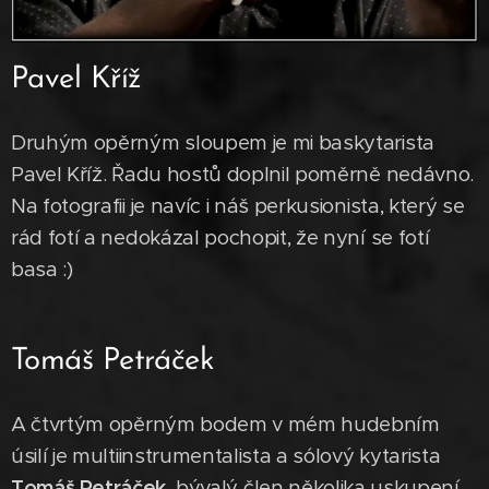
Pavel Kříž
Druhým opěrným sloupem je mi baskytarista
Pavel Kříž. Řadu hostů doplnil poměrně nedávno.
Na fotografii je navíc i náš perkusionista, který se
rád fotí a nedokázal pochopit, že nyní se fotí
basa :)
Tomáš Petráček
A čtvrtým opěrným bodem v mém hudebním
úsilí je multiinstrumentalista a sólový kytarista
Tomáš Petráček,
bývalý člen několika uskupení,