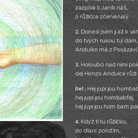
zazpívá ti Janík náš,
ó růžičce zčervenalý.
Donesl jsem ji až k vá
2.
do tvých rukou ti jí dám,
Andulko má z Posázaví
Holoubci nad nimi pole
3.
dej Honzo Andulce růži s
Hej jupí jou hombab
Ref.
:
hej jupí jou hombabfej,
hej jupi jou hom bam pa
Když ti tu růžičku,
4.
do dlaní položím,