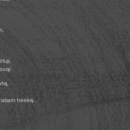
m,
.
tují,
vojí.
fej,
rabam hééééj...