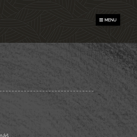
MENU
máš,