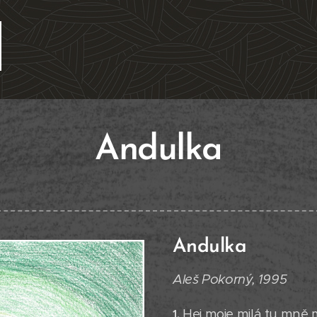
Andulka
A
ndulka
Aleš Pokorný, 1995
Hej moje milá tu mně 
1.