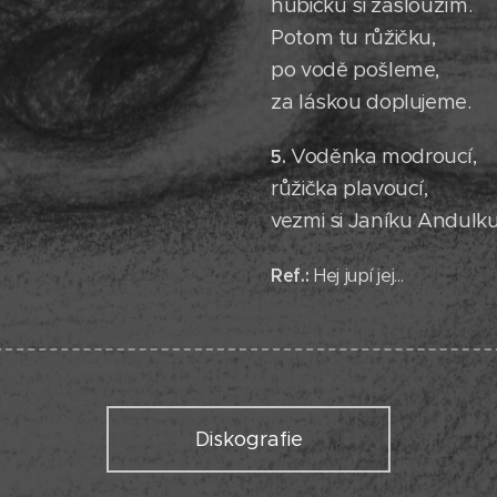
hubičku si zasloužím.
Potom tu růžičku,
po vodě pošleme,
za láskou doplujeme.
Voděnka modroucí,
5.
růžička plavoucí,
vezmi si Janíku Andulku 
Ref.:
Hej jupí jej…
Diskografie